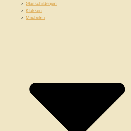
Glasschilderijen
Klokken
Meubelen