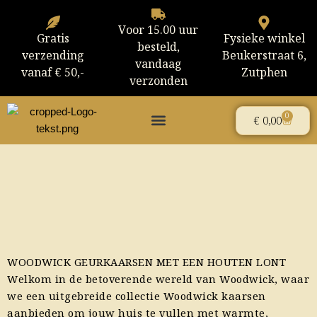
Ga
naar
Voor 15.00 uur
Gratis
Fysieke winkel
de
besteld,
verzending
Beukerstraat 6,
inhoud
vandaag
vanaf € 50,-
Zutphen
verzonden
0
Winke
€
0,00
WOODWICK GEURKAARSEN MET EEN HOUTEN LONT
Welkom in de betoverende wereld van Woodwick, waar
we een uitgebreide collectie Woodwick kaarsen
aanbieden om jouw huis te vullen met warmte,