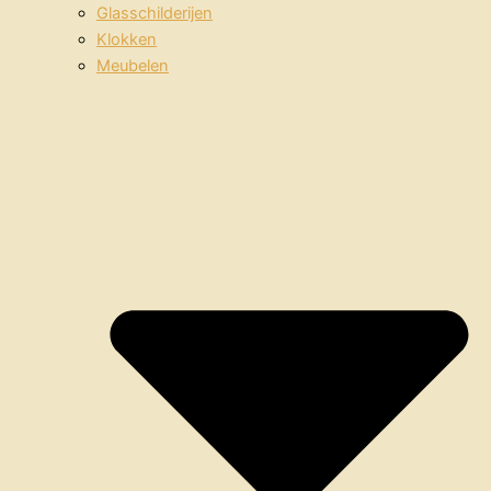
Glasschilderijen
Klokken
Meubelen