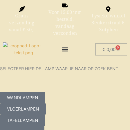
Ga
naar
Voor 15.00 uur
Gratis
Fysieke winkel
de
besteld,
verzending
Beukerstraat 6,
inhoud
vandaag
vanaf € 50,-
Zutphen
verzonden
0
Winke
€
0,00
SELECTEER HIER DE LAMP WAAR JE NAAR OP ZOEK BENT
WANDLAMPEN
VLOERLAMPEN
TAFELLAMPEN