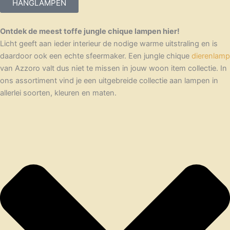
HANGLAMPEN
Ontdek de meest toffe jungle chique lampen hier!
Licht geeft aan ieder interieur de nodige warme uitstraling en is
daardoor ook een echte sfeermaker. Een jungle chique
dierenlamp
van Azzoro valt dus niet te missen in jouw woon item collectie. In
ons assortiment vind je een uitgebreide collectie aan lampen in
allerlei soorten, kleuren en maten.