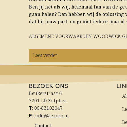
Ben jij net als wij, helemaal fan van de 
gaan halen? Dan hebben wij de oplossing
dat bij jouw past, en geniet iedere maand
ALGEMENE VOORWAARDEN WOODWICK G
Lees verder
BEZOEK ONS
LI
Beukerstraat 6
A
7201 LD Zutphen
:
06-83102047
T
Le
info@azzoro.nl
E:
B
Contact