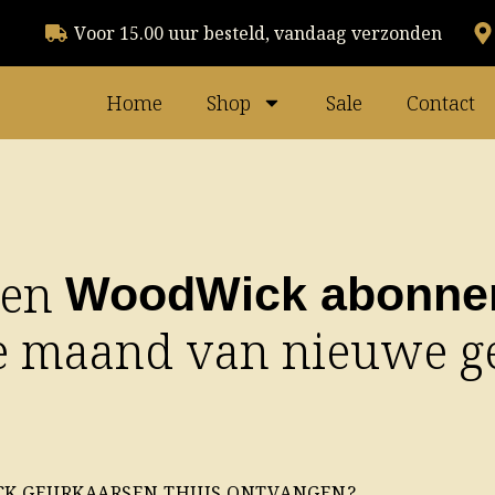
Voor 15.00 uur besteld, vandaag verzonden
Home
Shop
Sale
Contact
een
WoodWick abonne
e maand van nieuwe g
K GEURKAARSEN THUIS ONTVANGEN?