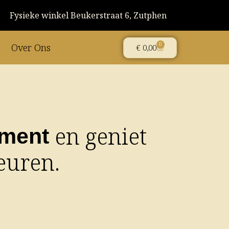
Fysieke winkel Beukerstraat 6, Zutphen
0
Over Ons
Winkelwagen
€
0,00
en geniet
ment
euren.