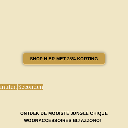
SHOP HIER MET 25% KORTING
inuten
Seconden
ONTDEK DE MOOISTE JUNGLE CHIQUE
WOONACCESSOIRES BIJ AZZORO!