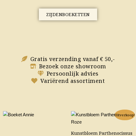
ZIJDENBOEKETTEN
Gratis verzending vanaf € 50,-
Bezoek onze showroom
Persoonlijk advies
Variërend assortiment
Oorspronkelijke
Huidige
Uitverkoop!
prijs
prijs
was:
is:
Kunstbloem Parthenocissus
€ 11,95.
€ 8,50.