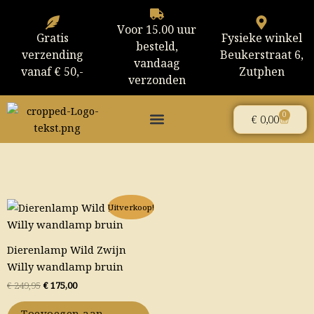
Ga
naar
Voor 15.00 uur
Gratis
Fysieke winkel
de
besteld,
verzending
Beukerstraat 6,
inhoud
vandaag
vanaf € 50,-
Zutphen
verzonden
0
Winke
€
0,00
Oorspronkelijke
Huidige
Uitverkoop!
prijs
prijs
was:
is:
€ 249,95.
€ 175,00.
Dierenlamp Wild Zwijn
Willy wandlamp bruin
€
249,95
€
175,00
Toevoegen aan