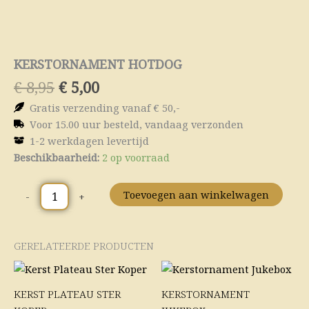
KERSTORNAMENT HOTDOG
Oorspronkelijke
Huidige
€
8,95
€
5,00
prijs
prijs
Gratis verzending vanaf € 50,-
was:
is:
Voor 15.00 uur besteld, vandaag verzonden
€ 8,95.
€ 5,00.
1-2 werkdagen levertijd
Kerstornament
Beschikbaarheid:
2 op voorraad
Hotdog
aantal
Toevoegen aan winkelwagen
-
+
GERELATEERDE PRODUCTEN
Oorspronkelijke
Huidige
Oorspronkelijke
Huidige
prijs
prijs
prijs
prijs
was:
is:
was:
is:
KERST PLATEAU STER
KERSTORNAMENT
€ 8,95.
€ 5,00.
€ 16,95.
€ 10,00.