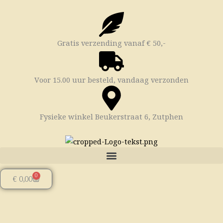
Ga
naar
de
inhoud
Gratis verzending vanaf € 50,-
Voor 15.00 uur besteld, vandaag verzonden
Fysieke winkel Beukerstraat 6, Zutphen
0
Winkelwagen
€
0,00