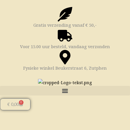
Ga
naar
de
inhoud
Gratis verzending vanaf € 50,-
Voor 15.00 uur besteld, vandaag verzonden
Fysieke winkel Beukerstraat 6, Zutphen
0
Winkelwagen
€
0,00