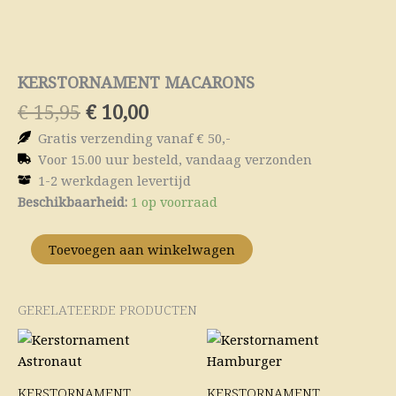
KERSTORNAMENT MACARONS
Oorspronkelijke
Huidige
€
15,95
€
10,00
prijs
prijs
Gratis verzending vanaf € 50,-
was:
is:
Voor 15.00 uur besteld, vandaag verzonden
€ 15,95.
€ 10,00.
1-2 werkdagen levertijd
Kerstornament
Beschikbaarheid:
1 op voorraad
Macarons
aantal
Toevoegen aan winkelwagen
GERELATEERDE PRODUCTEN
Oorspronkelijke
Huidige
Oorspronkelijke
Huidige
prijs
prijs
prijs
prijs
was:
is:
was:
is:
€ 12,95.
€ 10,00.
€ 20,95.
€ 15,00.
KERSTORNAMENT
KERSTORNAMENT