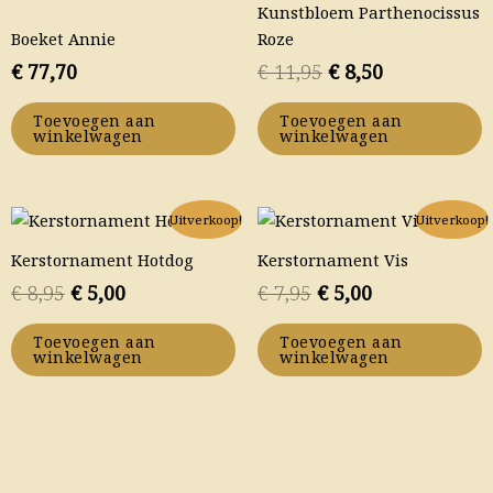
Kunstbloem Parthenocissus
€ 11,95.
€ 8,50.
Boeket Annie
Roze
€
77,70
€
11,95
€
8,50
Toevoegen aan
Toevoegen aan
winkelwagen
winkelwagen
Oorspronkelijke
Huidige
Oorspronkelijke
Huidige
Uitverkoop!
Uitverkoop!
prijs
prijs
prijs
prijs
Kerstornament Hotdog
Kerstornament Vis
was:
is:
was:
is:
€
8,95
€
5,00
€
7,95
€
5,00
€ 8,95.
€ 5,00.
€ 7,95.
€ 5,00.
Toevoegen aan
Toevoegen aan
winkelwagen
winkelwagen