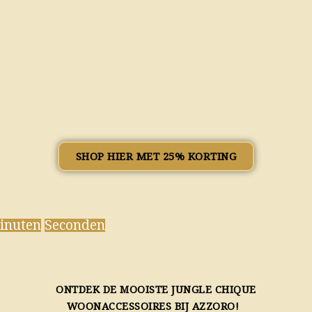
SHOP HIER MET 25% KORTING
inuten
Seconden
ONTDEK DE MOOISTE JUNGLE CHIQUE
WOONACCESSOIRES BIJ AZZORO!