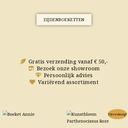
ZIJDENBOEKETTEN
Gratis verzending vanaf € 50,-
Bezoek onze showroom
Persoonlijk advies
Variërend assortiment
Oorspronkelijke
Huidige
Uitverkoop!
prijs
prijs
was:
is: