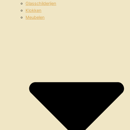
Glasschilderijen
Klokken
Meubelen