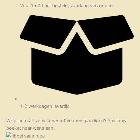
Voor 15.00 uur besteld, vandaag verzonden
1-2 werkdagen levertijd
Wil je een tak verwijderen of vermenigvuldigen? Pas jouw
boeket naar wens aan.