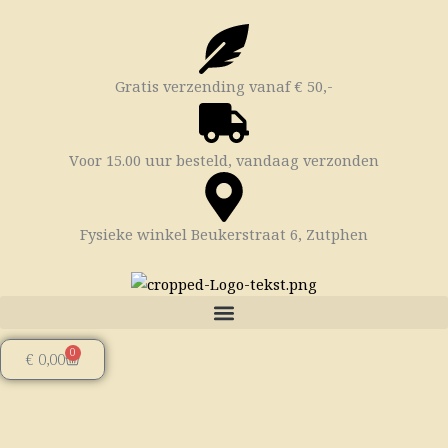
Ga
naar
de
inhoud
Gratis verzending vanaf € 50,-
Voor 15.00 uur besteld, vandaag verzonden
Fysieke winkel Beukerstraat 6, Zutphen
0
Winkelwagen
€
0,00