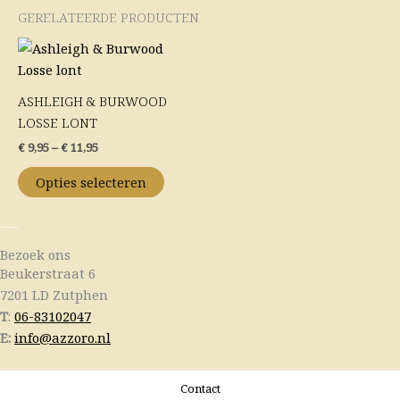
GERELATEERDE PRODUCTEN
Price
Dit
range:
product
€ 9,95
heeft
through
ASHLEIGH & BURWOOD
€ 11,95
meerdere
LOSSE LONT
variaties.
€
9,95
–
€
11,95
Deze
optie
Opties selecteren
kan
gekozen
worden
Bezoek ons
op
Beukerstraat 6
de
7201 LD Zutphen
productpagina
T
:
06-83102047
E:
info@azzoro.nl
Contact