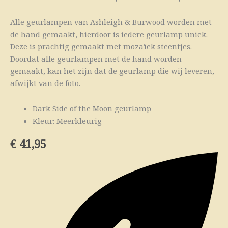
Alle geurlampen van Ashleigh & Burwood worden met
de hand gemaakt, hierdoor is iedere geurlamp uniek.
Deze is prachtig gemaakt met mozaïek steentjes.
Doordat alle geurlampen met de hand worden
gemaakt, kan het zijn dat de geurlamp die wij leveren,
afwijkt van de foto.
Dark Side of the Moon geurlamp
Kleur: Meerkleurig
€
41,95