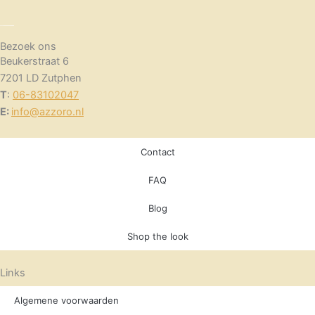
Bezoek ons
Beukerstraat 6
7201 LD Zutphen
T
:
06-83102047
E:
info@azzoro.nl
Contact
FAQ
Blog
Shop the look
Links
Algemene voorwaarden