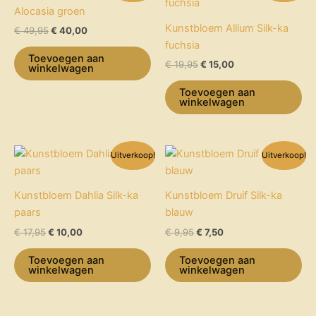
was:
is:
was:
is:
Alocasia groen
€ 49,95.
€ 40,00.
€ 19,95.
€ 15,00.
Kunstbloem Allium Silk-ka
€
49,95
€
40,00
fuchsia
Toevoegen aan
€
19,95
€
15,00
winkelwagen
Toevoegen aan
winkelwagen
Oorspronkelijke
Huidige
Oorspronkelijke
Huidige
Uitverkoop!
Uitverkoop!
prijs
prijs
prijs
prijs
was:
is:
was:
is:
€ 17,95.
€ 10,00.
€ 9,95.
€ 7,50.
Kunstbloem Dahlia Silk-ka
Kunstbloem Druif Silk-ka
paars
blauw
€
17,95
€
10,00
€
9,95
€
7,50
Toevoegen aan
Toevoegen aan
winkelwagen
winkelwagen