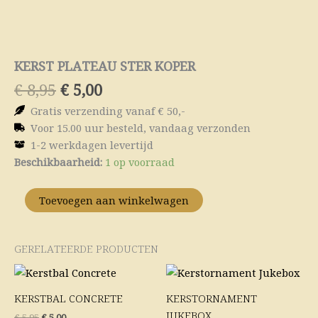
KERST PLATEAU STER KOPER
Oorspronkelijke
Huidige
€
8,95
€
5,00
prijs
prijs
Gratis verzending vanaf € 50,-
was:
is:
Voor 15.00 uur besteld, vandaag verzonden
€ 8,95.
€ 5,00.
1-2 werkdagen levertijd
Kerst
Beschikbaarheid:
1 op voorraad
Plateau
Ster
Toevoegen aan winkelwagen
Koper
aantal
GERELATEERDE PRODUCTEN
Oorspronkelijke
Huidige
Oorspronkelijke
Huidige
prijs
prijs
prijs
prijs
was:
is:
was:
is:
KERSTBAL CONCRETE
KERSTORNAMENT
€ 5,95.
€ 5,00.
€ 16,95.
€ 10,00.
JUKEBOX
€
5,95
€
5,00