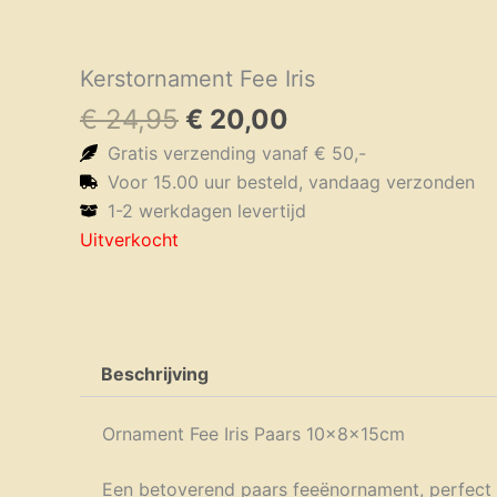
Kerstornament Fee Iris
Oorspronkelijke
Huidige
€
24,95
€
20,00
prijs
prijs
Gratis verzending vanaf € 50,-
was:
is:
Voor 15.00 uur besteld, vandaag verzonden
€ 24,95.
€ 20,00.
1-2 werkdagen levertijd
Uitverkocht
Beschrijving
Ornament Fee Iris Paars 10x8x15cm
Een betoverend paars feeënornament, perfect 