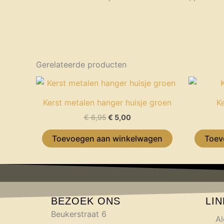
Gerelateerde producten
Oorspronkelijke
Huidige
prijs
prijs
was:
is:
Kerst metalen hanger huisje groen
K
€ 6,95.
€ 5,00.
€
6,95
€
5,00
Toevoegen aan winkelwagen
Toev
BEZOEK ONS
LI
Beukerstraat 6
A