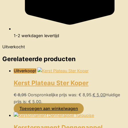
1-2 werkdagen levertijd
Uitverkocht
Gerelateerde producten
Uitverkoop!
Kerst Plateau Ster Koper
€
8,95
Oorspronkelijke prijs was: € 8,95.
€
5,00
Huidige
prijs is: € 5,00.
Toevoegen aan winkelwagen
Kerstornament Dennenappel