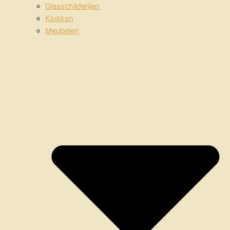
Glasschilderijen
Klokken
Meubelen