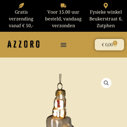
Ga
naar
Gratis
Voor 15.00 uur
Fysieke winkel
de
verzending
besteld, vandaag
Beukerstraat 6,
inhoud
vanaf € 50,-
verzonden
Zutphen
0
Winke
€
0,00