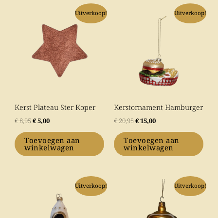
Oorspronkelijke
Huidige
Oorspronkelijke
Huidige
Uitverkoop!
Uitverkoop!
prijs
prijs
prijs
prijs
was:
is:
was:
is:
€ 8,95.
€ 5,00.
€ 20,95.
€ 15,00.
Kerst Plateau Ster Koper
Kerstornament Hamburger
€
8,95
€
5,00
€
20,95
€
15,00
Toevoegen aan
Toevoegen aan
winkelwagen
winkelwagen
Oorspronkelijke
Huidige
Oorspronkelijke
Huidige
Uitverkoop!
Uitverkoop!
prijs
prijs
prijs
prijs
was:
is:
was:
is:
€ 12,95.
€ 10,00.
€ 14,95.
€ 10,00.