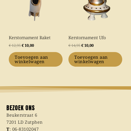
Kerstornament Raket
Kerstornament Ufo
€
12,95
€
10,00
€
14,95
€
10,00
Toevoegen aan
Toevoegen aan
winkelwagen
winkelwagen
BEZOEK ONS
Beukerstraat 6
7201 LD Zutphen
T
:
06-83102047