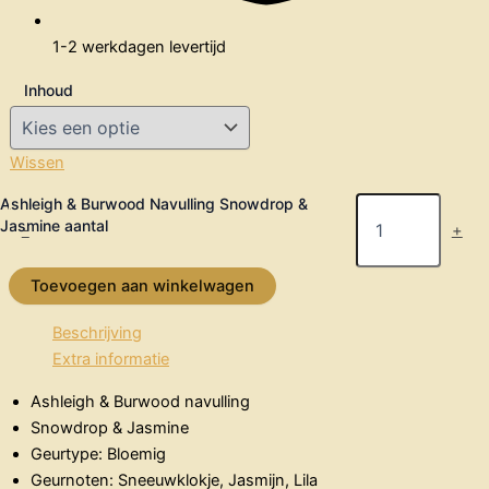
1-2 werkdagen levertijd
Inhoud
Wissen
Ashleigh & Burwood Navulling Snowdrop &
Jasmine aantal
-
+
Toevoegen aan winkelwagen
Beschrijving
Extra informatie
Ashleigh & Burwood navulling
Snowdrop & Jasmine
Geurtype: Bloemig
Geurnoten: Sneeuwklokje, Jasmijn, Lila