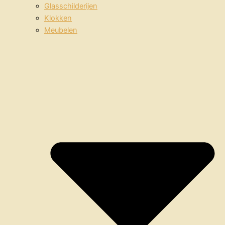
Glasschilderijen
Klokken
Meubelen