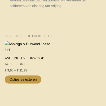
worden dezelfde dag verzonden. Wij versturen de
pakketten van dinsdag t/m vrijdag.
GERELATEERDE PRODUCTEN
Price
Dit
range:
product
€ 9,95
heeft
through
ASHLEIGH & BURWOOD
€ 11,95
meerdere
LOSSE LONT
variaties.
€
9,95
–
€
11,95
Deze
optie
Opties selecteren
kan
gekozen
worden
op