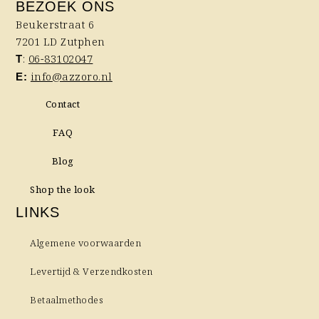
de
BEZOEK ONS
productpagina
Beukerstraat 6
7201 LD Zutphen
:
06-83102047
T
info@azzoro.nl
E:
Contact
FAQ
Blog
Shop the look
LINKS
Algemene voorwaarden
Levertijd & Verzendkosten
Betaalmethodes