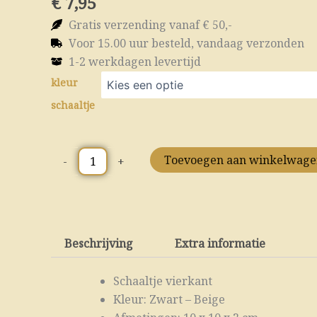
€
7,95
Gratis verzending vanaf € 50,-
Voor 15.00 uur besteld, vandaag verzonden
1-2 werkdagen levertijd
Schaaltje
kleur
vierkant
zwart/taupe
schaaltje
aantal
Toevoegen aan winkelwag
-
+
Beschrijving
Extra informatie
Schaaltje vierkant
Kleur: Zwart – Beige