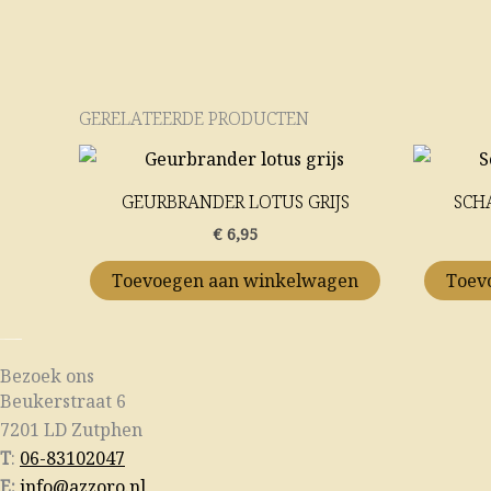
GERELATEERDE PRODUCTEN
GEURBRANDER LOTUS GRIJS
SCH
€
6,95
Toevoegen aan winkelwagen
Toev
Bezoek ons
Beukerstraat 6
7201 LD Zutphen
T
:
06-83102047
E:
info@azzoro.nl