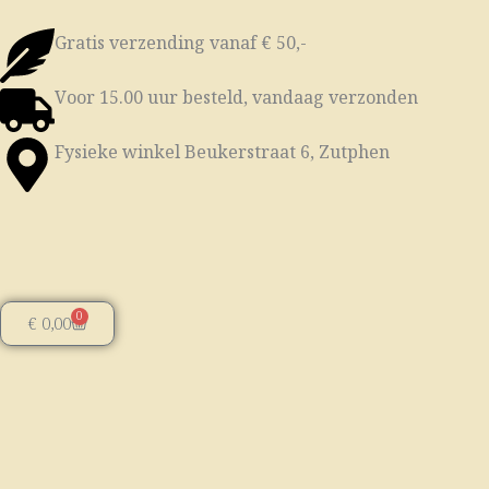
Ga
naar
Gratis verzending vanaf € 50,-
de
Voor 15.00 uur besteld, vandaag verzonden
inhoud
Fysieke winkel Beukerstraat 6, Zutphen
0
Winkelwagen
€
0,00