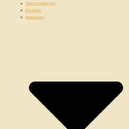
Glasschilderijen
Klokken
Meubelen