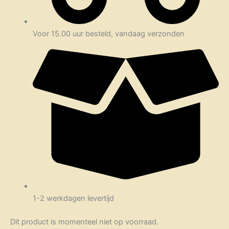
Voor 15.00 uur besteld, vandaag verzonden
1-2 werkdagen levertijd
Dit product is momenteel niet op voorraad.