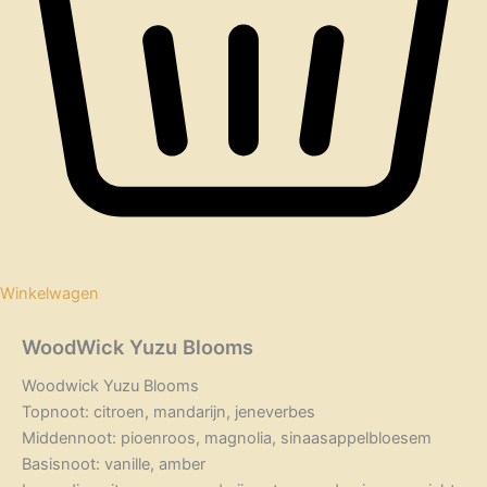
Winkelwagen
WoodWick Yuzu Blooms
Woodwick Yuzu Blooms
Topnoot: citroen, mandarijn, jeneverbes
Middennoot: pioenroos, magnolia, sinaasappelbloesem
Basisnoot: vanille, amber