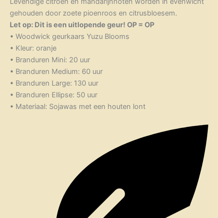
Levendige citroen en mandarijnnoten worden in evenwicht
gehouden door zoete pioenroos en citrusbloesem.
Let op: Dit is een uitlopende geur! OP = OP
• Woodwick geurkaars Yuzu Blooms
• Kleur: oranje
• Branduren Mini: 20 uur
• Branduren Medium: 60 uur
• Branduren Large: 130 uur
• Branduren Ellipse: 50 uur
• Materiaal: Sojawas met een houten lont