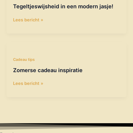
modern
Tegeltjeswijsheid in een modern jasje!
jasje!
Lees bericht »
Zomerse
cadeau
inspiratie
Cadeau tips
Zomerse cadeau inspiratie
Lees bericht »