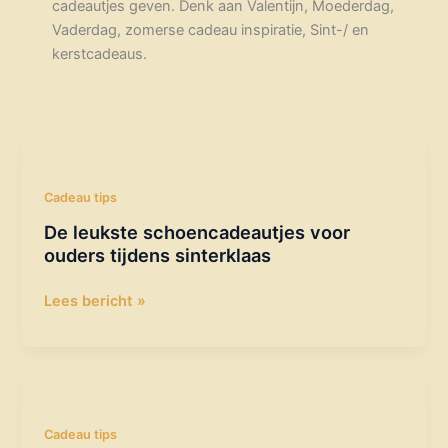
cadeautjes geven. Denk aan Valentijn, Moederdag,
Vaderdag, zomerse cadeau inspiratie, Sint-/ en
kerstcadeaus.
De
leukste
schoencadeautjes
Cadeau tips
voor
De leukste schoencadeautjes voor
ouders
ouders tijdens sinterklaas
tijdens
sinterklaas
Lees bericht »
Tegeltjeswijsheid
in
een
Cadeau tips