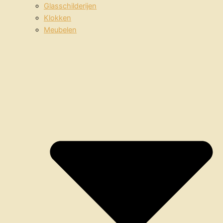
Glasschilderijen
Klokken
Meubelen