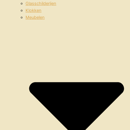
Glasschilderijen
Klokken
Meubelen