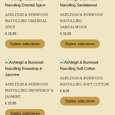
op
op
product
product
de
de
heeft
heeft
ASHLEIGH & BURWOOD
ASHLEIGH & BURWOOD
productpagina
productp
meerdere
meerder
NAVULLING ORIENTAL
NAVULLING
variaties.
variaties.
SPICE
SANDALWOOD
Deze
Deze
€
15,95
€
15,95
optie
optie
kan
kan
Opties selecteren
Opties selecteren
gekozen
gekozen
worden
worden
op
op
Dit
Dit
de
de
product
product
productpagina
productp
heeft
heeft
ASHLEIGH & BURWOOD
meerdere
meerder
ASHLEIGH & BURWOOD
NAVULLING SOFT COTTON
variaties.
variaties.
NAVULLING SNOWDROP &
€
8,95
Deze
Deze
JASMINE
optie
optie
Opties selecteren
€
15,95
kan
kan
gekozen
gekozen
Opties selecteren