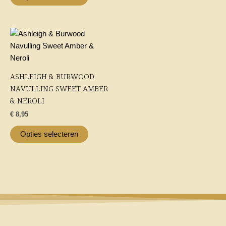
worden
worden
op
op
de
de
Dit
productpagina
productp
product
heeft
meerdere
ASHLEIGH & BURWOOD
variaties.
NAVULLING SWEET AMBER
Deze
& NEROLI
optie
€
8,95
kan
gekozen
Opties selecteren
worden
op
de
productpagina