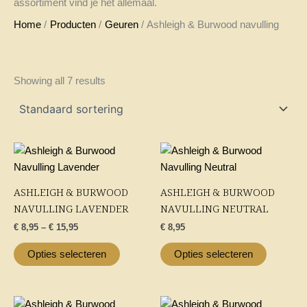
assortiment vind je het allemaal.
Home
Producten
Geuren
Ashleigh & Burwood navulling
Showing all 7 results
Price
Dit
Dit
range:
product
product
€ 8,95
through
heeft
heeft
ASHLEIGH & BURWOOD
ASHLEIGH & BURWOOD
€ 15,95
meerdere
meerder
NAVULLING LAVENDER
NAVULLING NEUTRAL
variaties.
variaties.
€
8,95
–
€
15,95
€
8,95
Deze
Deze
optie
optie
Opties selecteren
Opties selecteren
kan
kan
gekozen
gekozen
worden
worden
Dit
Dit