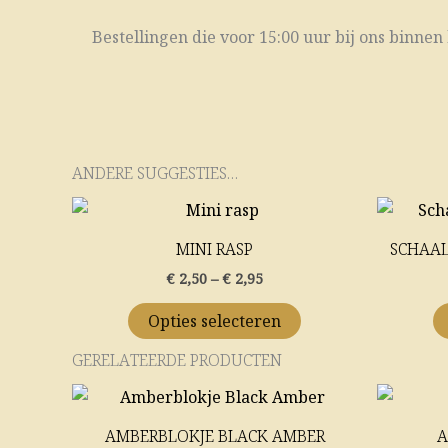
Bestellingen die voor 15:00 uur bij ons binn
ANDERE SUGGESTIES…
Price
Dit
range:
product
€ 2,50
MINI RASP
SCHAAL
through
heeft
€ 2,95
€
2,50
–
€
2,95
meerdere
variaties.
Opties selecteren
Deze
GERELATEERDE PRODUCTEN
optie
kan
gekozen
AMBERBLOKJE BLACK AMBER
A
worden