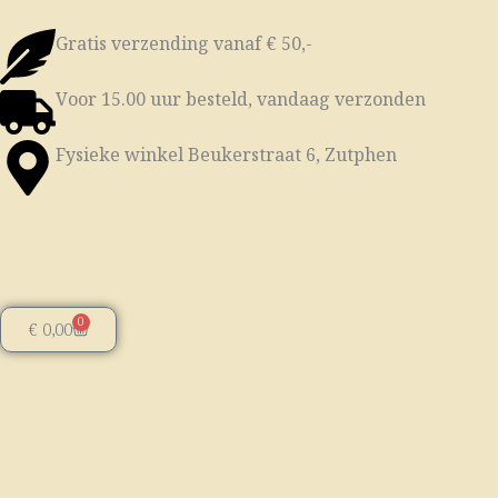
Ga
naar
Gratis verzending vanaf € 50,-
de
Voor 15.00 uur besteld, vandaag verzonden
inhoud
Fysieke winkel Beukerstraat 6, Zutphen
0
Winkelwagen
€
0,00