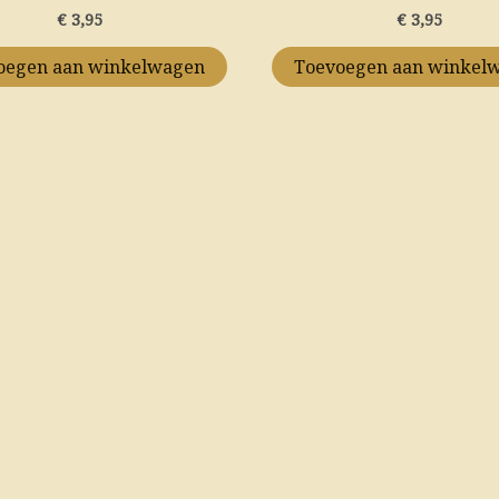
€
3,95
€
3,95
op
de
oegen aan winkelwagen
Toevoegen aan winkel
productpagina