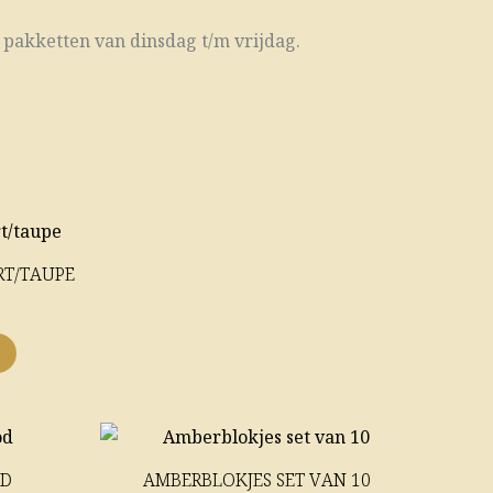
 pakketten van dinsdag t/m vrijdag.
Dit
product
RT/TAUPE
heeft
meerdere
variaties.
Deze
optie
kan
gekozen
OD
AMBERBLOKJES SET VAN 10
worden