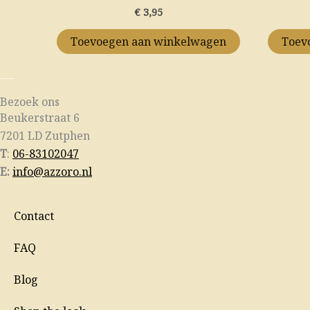
€
3,95
op
de
Toevoegen aan winkelwagen
Toev
productpagina
Bezoek ons
Beukerstraat 6
7201 LD Zutphen
T
:
06-83102047
E:
info@azzoro.nl
Contact
FAQ
Blog