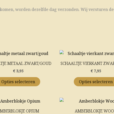
en komen, worden dezelfde dag verzonden. Wij versturen de
Dit
product
TJE METAAL ZWART/GOUD
SCHAALTJE VIERKANT ZWA
heeft
€
3,95
€
7,95
meerdere
variaties.
Opties selecteren
Opties selecteren
Deze
optie
kan
gekozen
MBERBLOKJE OPIUM
AMBERBLOKJE WO
worden