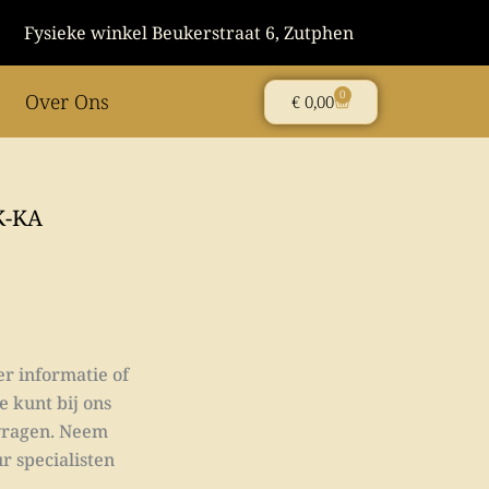
Fysieke winkel Beukerstraat 6, Zutphen
0
Over Ons
Winkelwagen
€
0,00
K-KA
er informatie of
e kunt bij ons
 vragen. Neem
r specialisten