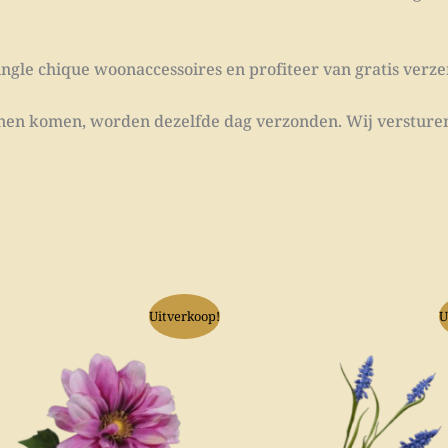
ngle chique woonaccessoires en profiteer van gratis verze
innen komen, worden dezelfde dag verzonden. Wij versturen
Oorspronkelijke
Huidige
Oorspronke
Huid
Uitverkoop!
U
prijs
prijs
prijs
prijs
was:
is:
was:
is:
€ 11,95.
€ 10,00.
€ 9,95.
€ 7,50