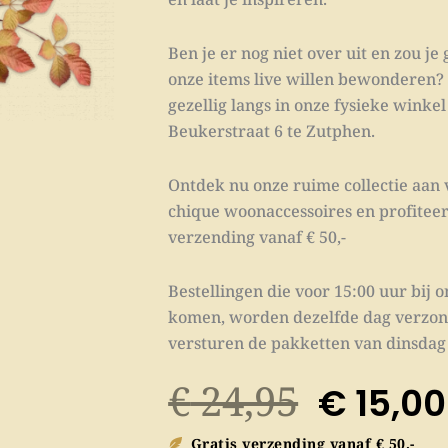
Ben je er nog niet over uit en zou je
onze items live willen bewonderen
gezellig langs in onze fysieke winke
Beukerstraat 6 te Zutphen.
Ontdek nu onze ruime collectie aan 
chique woonaccessoires en profiteer
verzending vanaf € 50,-
Bestellingen die voor 15:00 uur bij 
komen, worden dezelfde dag verzon
versturen de pakketten van dinsdag 
Oorspr
€
24,95
€
15,00
prijs
was:
Gratis verzending vanaf € 50,-