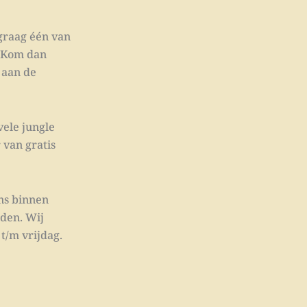
 graag één van
? Kom dan
l aan de
vele jungle
 van gratis
ons binnen
den. Wij
t/m vrijdag.
onkelijke
Huidige
prijs
is: