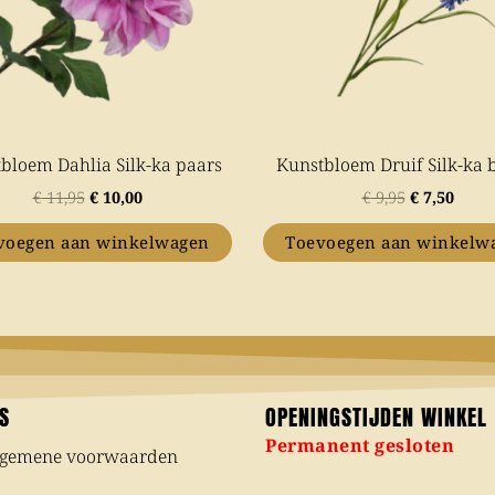
bloem Dahlia Silk-ka paars
Kunstbloem Druif Silk-ka
€
11,95
€
10,00
€
9,95
€
7,50
voegen aan winkelwagen
Toevoegen aan winkelw
KS
OPENINGSTIJDEN WINKEL
Permanent gesloten
lgemene voorwaarden