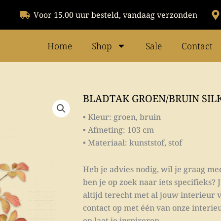
Voor 15.00 uur besteld, vandaag verzonden
Home
Shop
Sale
Contact
BLADTAK GROEN/BRUIN SIL
• Kleur: groen, bruin
• Afmeting: 103 cm
• Materiaal: kunststof, stof
Heb je advies nodig, wil je graag me
ben je op zoek naar iets specifieks? J
altijd terecht met al jouw interieur
contact op met één van onze interieu
en laat je inspireren.