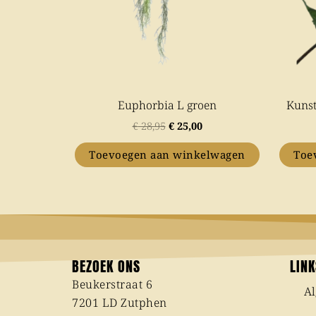
Euphorbia L groen
Kunst
€
28,95
€
25,00
Toevoegen aan winkelwagen
Toe
BEZOEK ONS
LIN
Beukerstraat 6
A
7201 LD Zutphen