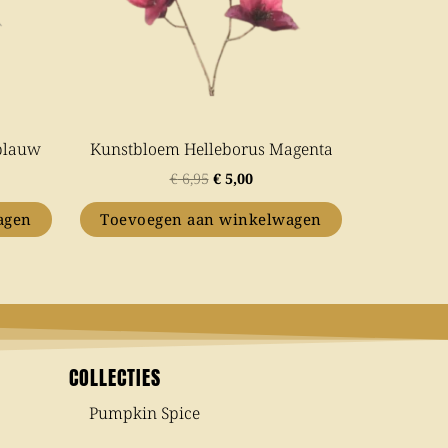
 blauw
Kunstbloem Helleborus Magenta
€
6,95
€
5,00
agen
Toevoegen aan winkelwagen
COLLECTIES
Pumpkin Spice