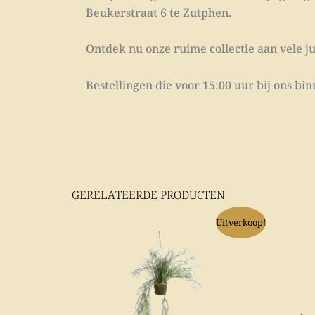
Beukerstraat 6 te Zutphen.
Ontdek nu onze ruime collectie aan vele ju
Bestellingen die voor 15:00 uur bij ons b
GERELATEERDE PRODUCTEN
Oorspronkelijke
Huidige
Uitverkoop!
prijs
prijs
was:
is:
€ 28,95.
€ 25,00.