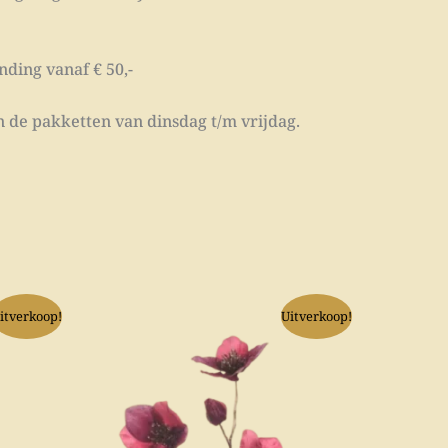
nding vanaf € 50,-
 de pakketten van dinsdag t/m vrijdag.
lijke
ige
Oorspronkelijke
Huidige
itverkoop!
Uitverkoop!
prijs
prijs
was:
is:
.
€ 6,95.
€ 5,00.