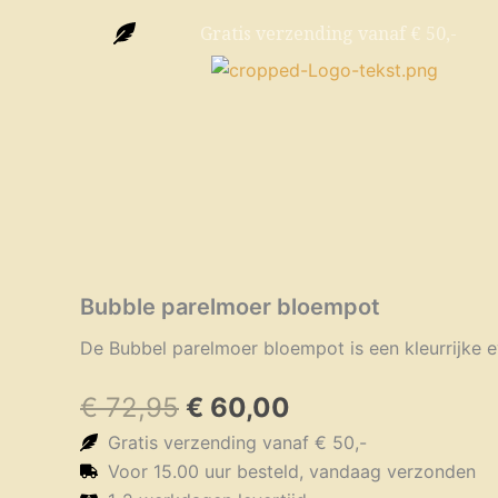
Ga
Gratis verzending vanaf € 50,-
naar
de
inhoud
Bubble parelmoer bloempot
De Bubbel parelmoer bloempot is een kleurrijke ey
Oorspronkelijke
Huidige
€
72,95
€
60,00
prijs
prijs
Gratis verzending vanaf € 50,-
was:
is:
Voor 15.00 uur besteld, vandaag verzonden
€ 72,95.
€ 60,00.