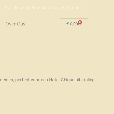
Fysieke winkel Beukerstraat 6, Zutphen
0
Over Ons
Winkelwagen
€
0,00
loemen, perfect voor een Hotel Chique uitstraling.