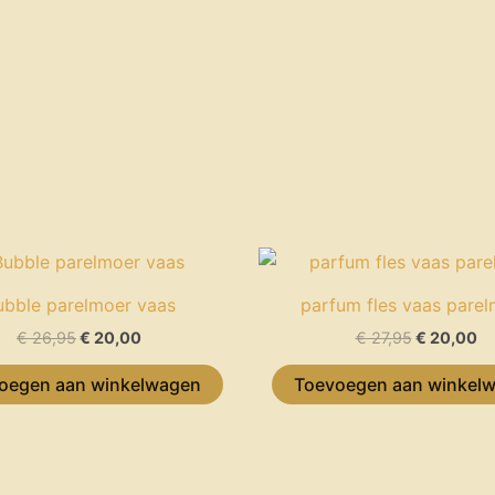
Oorspronkelijke
Huidige
Oorspronk
Hu
prijs
prijs
prijs
pr
was:
is:
was:
is:
ubble parelmoer vaas
parfum fles vaas pare
€ 26,95.
€ 20,00.
€ 27,95.
€ 
€
26,95
€
20,00
€
27,95
€
20,00
oegen aan winkelwagen
Toevoegen aan winkel