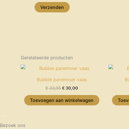
Gerelateerde producten
Oorspronkelijke
Huidige
prijs
prijs
was:
is:
Bubble parelmoer vaas
B
€ 33,95.
€ 30,00.
€
33,95
€
30,00
Toevoegen aan winkelwagen
Toev
Bezoek ons