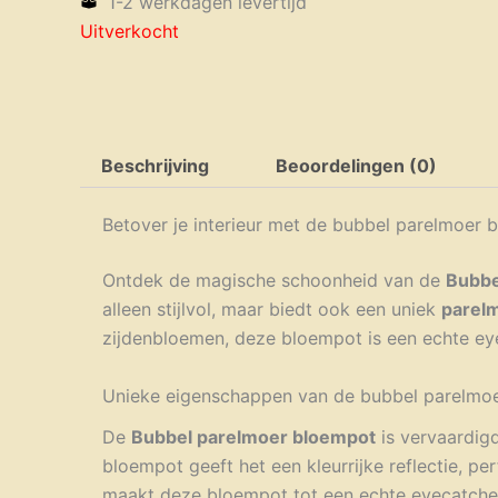
1-2 werkdagen levertijd
Uitverkocht
Beschrijving
Beoordelingen (0)
Betover je interieur met de bubbel parelmoer 
Ontdek de magische schoonheid van de
Bubbe
alleen stijlvol, maar biedt ook een uniek
parel
zijdenbloemen, deze bloempot is een echte eyec
Unieke eigenschappen van de bubbel parelmo
De
Bubbel parelmoer bloempot
is vervaardigd
bloempot geeft het een kleurrijke reflectie, p
maakt deze bloempot tot een echte eyecatche