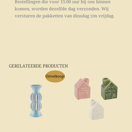
Bestellingen die voor 15:00 uur bij ons binnen
komen, worden dezelfde dag verzonden. Wij
versturen de pakketten van dinsdag t/m vrijdag.
GERELATEERDE PRODUCTEN
Oorspronkelijke
Huidige
Dit
Uitverkoop!
prijs
prijs
product
was:
is:
€ 28,95.
€ 25,00.
heeft
meerdere
variaties.
Deze
optie
kan