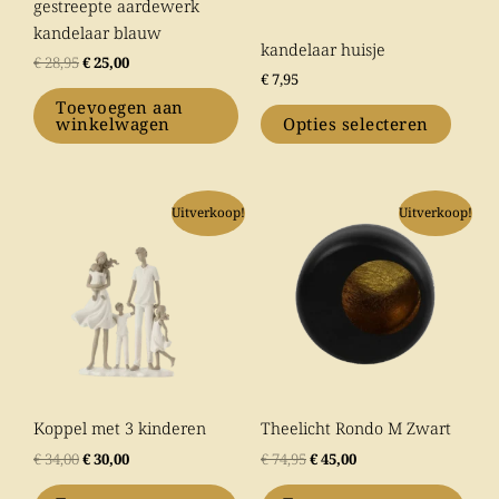
gekozen
gestreepte aardewerk
worden
kandelaar blauw
kandelaar huisje
op
€
28,95
€
25,00
€
7,95
de
productpagina
Toevoegen aan
winkelwagen
Opties selecteren
Oorspronkelijke
Huidige
Oorspronkelijke
Huidige
Uitverkoop!
Uitverkoop!
prijs
prijs
prijs
prijs
was:
is:
was:
is:
€ 34,00.
€ 30,00.
€ 74,95.
€ 45,00.
Koppel met 3 kinderen
Theelicht Rondo M Zwart
€
34,00
€
30,00
€
74,95
€
45,00