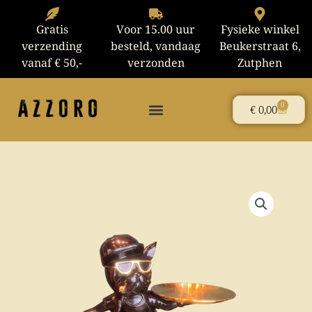
Ga
naar
Gratis
Voor 15.00 uur
Fysieke winkel
de
verzending
besteld, vandaag
Beukerstraat 6,
inhoud
vanaf € 50,-
verzonden
Zutphen
0
Winke
€
0,00