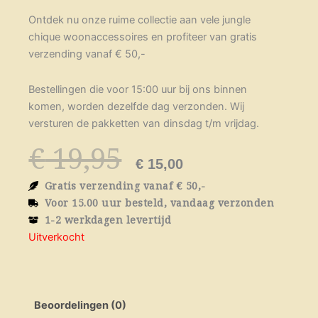
Ontdek nu onze ruime collectie aan vele jungle
chique woonaccessoires en profiteer van gratis
verzending vanaf € 50,-
Bestellingen die voor 15:00 uur bij ons binnen
komen, worden dezelfde dag verzonden. Wij
versturen de pakketten van dinsdag t/m vrijdag.
Oorspronkelij
Huidige
€
19,95
prijs
prijs
€
15,00
was:
is:
Gratis verzending vanaf € 50,-
€ 19,95.
€ 15,00.
Voor 15.00 uur besteld, vandaag verzonden
1-2 werkdagen levertijd
Uitverkocht
Beoordelingen (0)