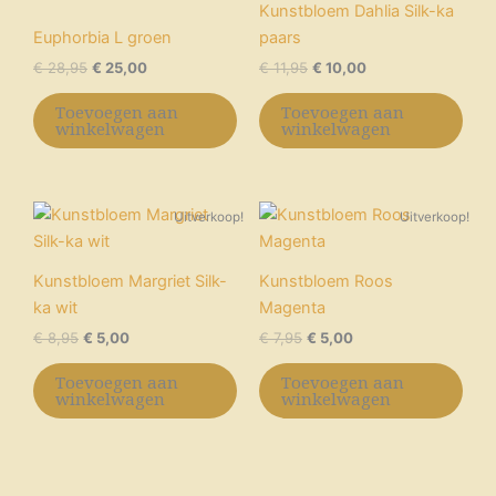
Kunstbloem Dahlia Silk-ka
Euphorbia L groen
paars
€
28,95
€
25,00
€
11,95
€
10,00
Toevoegen aan
Toevoegen aan
winkelwagen
winkelwagen
Oorspronkelijke
Huidige
Oorspronkelijke
Huidige
Uitverkoop!
Uitverkoop!
prijs
prijs
prijs
prijs
was:
is:
was:
is:
€ 8,95.
€ 5,00.
€ 7,95.
€ 5,00.
Kunstbloem Margriet Silk-
Kunstbloem Roos
ka wit
Magenta
€
8,95
€
5,00
€
7,95
€
5,00
Toevoegen aan
Toevoegen aan
winkelwagen
winkelwagen