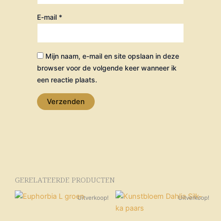
E-mail
*
Mijn naam, e-mail en site opslaan in deze
browser voor de volgende keer wanneer ik
een reactie plaats.
GERELATEERDE PRODUCTEN
Oorspronkelijke
Huidige
Oorspronkelijke
Huidige
Uitverkoop!
Uitverkoop!
prijs
prijs
prijs
prijs
was:
is:
was:
is:
€ 28,95.
€ 25,00.
€ 11,95.
€ 10,00.