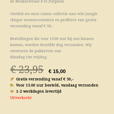
de Beukerstraat 6 te Zutphen.
Ontdek nu onze ruime collectie aan vele jungle
chique woonaccessoires en profiteer van gratis
verzending vanaf € 50,-
Bestellingen die voor 15:00 uur bij ons binnen
komen, worden dezelfde dag verzonden. Wij
versturen de pakketten van
dinsdag t/m vrijdag.
Oorspronkelij
Huidige
€
23,95
prijs
prijs
€
15,00
was:
is:
Gratis verzending vanaf € 50,-
€ 23,95.
€ 15,00.
Voor 15.00 uur besteld, vandaag verzonden
1-2 werkdagen levertijd
Uitverkocht