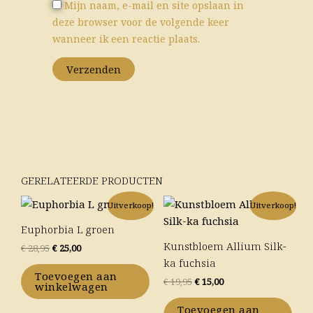
Mijn naam, e-mail en site opslaan in
deze browser voor de volgende keer
wanneer ik een reactie plaats.
GERELATEERDE PRODUCTEN
Oorspronkelijke
Huidige
Oorspronkelijke
Huidige
Uitverkoop!
Uitverkoop!
prijs
prijs
prijs
prijs
was:
is:
was:
is:
Euphorbia L groen
€ 28,95.
€ 25,00.
€ 19,95.
€ 15,00.
Kunstbloem Allium Silk-
€
28,95
€
25,00
ka fuchsia
Toevoegen aan
€
19,95
€
15,00
winkelwagen
Toevoegen aan