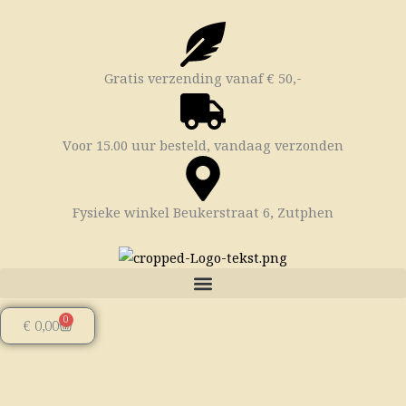
Ga
naar
de
inhoud
Gratis verzending vanaf € 50,-
Voor 15.00 uur besteld, vandaag verzonden
Fysieke winkel Beukerstraat 6, Zutphen
0
Winkelwagen
€
0,00