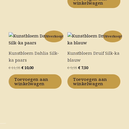
winkelwagen
Oorspronkelijke
Huidige
Oorspronkelijke
Huidige
Uitverkoop!
Uitverkoop!
prijs
prijs
prijs
prijs
was:
is:
was:
is:
€ 11,95.
€ 10,00.
€ 9,95.
€ 7,50.
Kunstbloem Dahlia Silk-
Kunstbloem Druif Silk-ka
ka paars
blauw
€
11,95
€
10,00
€
9,95
€
7,50
Toevoegen aan
Toevoegen aan
winkelwagen
winkelwagen