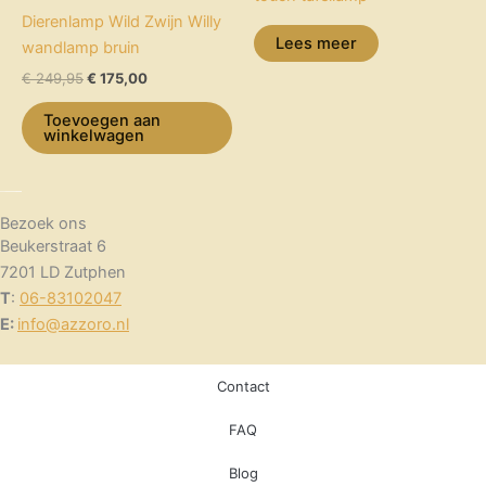
€ 249,95.
€ 175,00.
Dierenlamp Wild Zwijn Willy
Lees meer
wandlamp bruin
€
249,95
€
175,00
Toevoegen aan
winkelwagen
Bezoek ons
Beukerstraat 6
7201 LD Zutphen
T
:
06-83102047
E:
info@azzoro.nl
Contact
FAQ
Blog