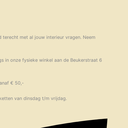
jd terecht met al jouw interieur vragen. Neem
gs in onze fysieke winkel aan de Beukerstraat 6
anaf € 50,-
ketten van dinsdag t/m vrijdag.