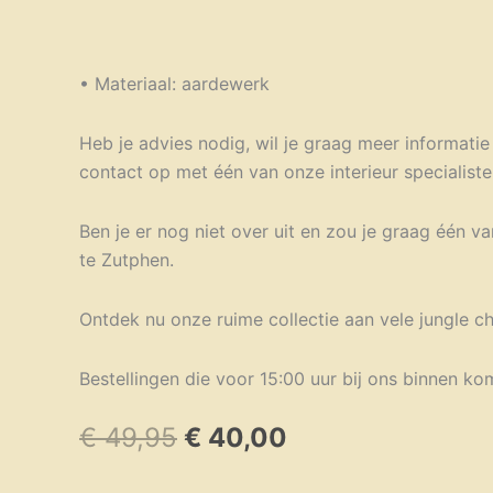
• Materiaal: aardewerk
Heb je advies nodig, wil je graag meer informatie 
contact op met één van onze interieur specialisten
Ben je er nog niet over uit en zou je graag één v
te Zutphen.
Ontdek nu onze ruime collectie aan vele jungle c
Bestellingen die voor 15:00 uur bij ons binnen k
Oorspronkelijke
Huidige
€
49,95
€
40,00
prijs
prijs