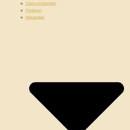
Glasschilderijen
Klokken
Meubelen