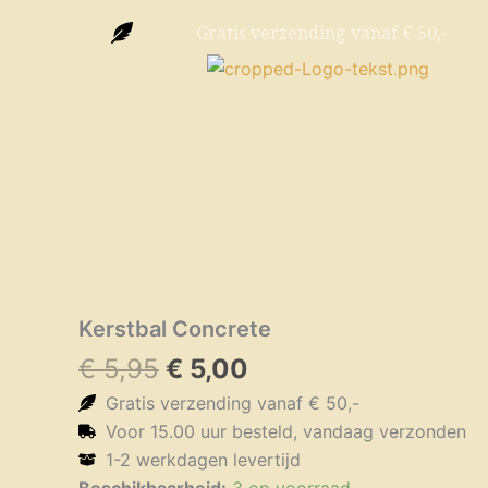
Ga
Gratis verzending vanaf € 50,-
naar
de
inhoud
Kerstbal Concrete
Oorspronkelijke
Huidige
€
5,95
€
5,00
prijs
prijs
Gratis verzending vanaf € 50,-
was:
is:
Voor 15.00 uur besteld, vandaag verzonden
€ 5,95.
€ 5,00.
1-2 werkdagen levertijd
Kerstbal
Beschikbaarheid:
3 op voorraad