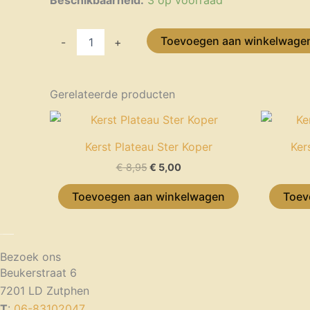
Concrete
aantal
Toevoegen aan winkelwage
-
+
Gerelateerde producten
Oorspronkelijke
Huidige
prijs
prijs
was:
is:
Kerst Plateau Ster Koper
Ker
€ 8,95.
€ 5,00.
€
8,95
€
5,00
Toevoegen aan winkelwagen
Toev
Bezoek ons
Beukerstraat 6
7201 LD Zutphen
T
:
06-83102047