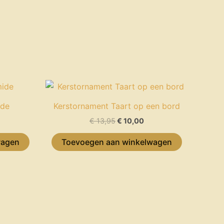
elijke
idige
Oorspronkelijke
Huidige
ijs
prijs
prijs
was:
is:
ide
Kerstornament Taart op een bord
10,00.
€ 13,95.
€ 10,00.
€
13,95
€
10,00
wagen
Toevoegen aan winkelwagen