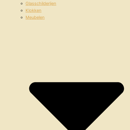
Glasschilderijen
Klokken
Meubelen