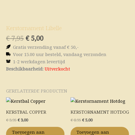
Kerstornament Libelle
Oorspronkelijke
Huidige
€
7,95
€
5,00
prijs
prijs
Gratis verzending vanaf € 50,-
was:
is:
Voor 15.00 uur besteld, vandaag verzonden
€ 7,95.
€ 5,00.
1-2 werkdagen levertijd
Beschikbaarheid:
Uitverkocht
GERELATEERDE PRODUCTEN
Oorspronkelijke
Huidige
Oorspronkelijke
Huidige
prijs
prijs
prijs
prijs
was:
is:
was:
is:
KERSTBAL COPPER
KERSTORNAMENT HOTDOG
€ 3,95.
€ 3,00.
€ 8,95.
€ 5,00.
€
3,95
€
3,00
€
8,95
€
5,00
Toevoegen aan
Toevoegen aan