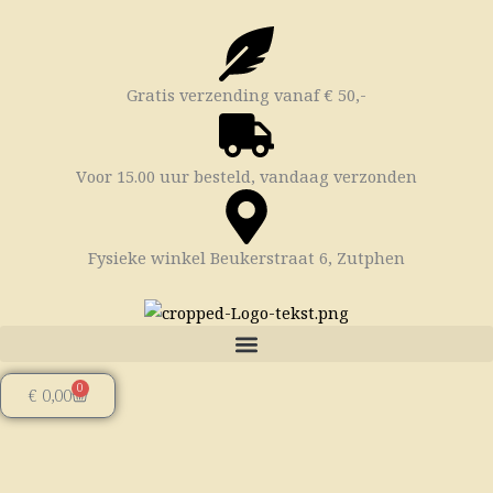
Ga
naar
de
inhoud
Gratis verzending vanaf € 50,-
Voor 15.00 uur besteld, vandaag verzonden
Fysieke winkel Beukerstraat 6, Zutphen
0
Winkelwagen
€
0,00