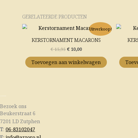
GERELATEERDE PRODUCTEN
Oorspronkelijke
Huidige
Uitverkoop!
prijs
prijs
was:
is:
KERSTORNAMENT MACARONS
KER
€ 15,95.
€ 10,00.
€
15,95
€
10,00
Toevoegen aan winkelwagen
Toev
Bezoek ons
Beukerstraat 6
7201 LD Zutphen
T
:
06-83102047
E:
info@azzoro.nl