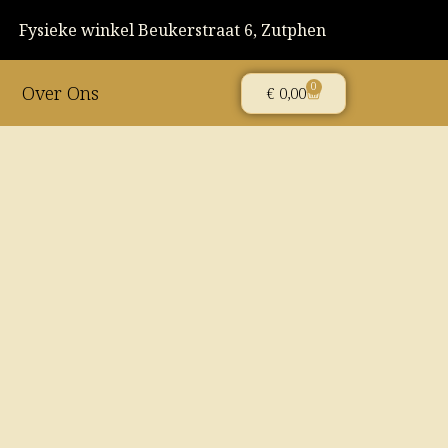
Fysieke winkel Beukerstraat 6, Zutphen
0
Over Ons
Winkelwagen
€
0,00