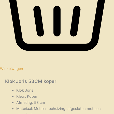
Winkelwagen
Klok Joris 53CM koper
Klok Joris
Kleur: Koper
Afmeting: 53 cm
Materiaal: Metalen behuizing, afgesloten met een