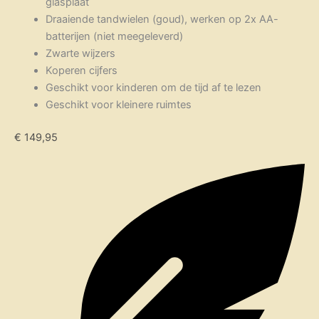
glasplaat
Draaiende tandwielen (goud), werken op 2x AA-
batterijen (niet meegeleverd)
Zwarte wijzers
Koperen cijfers
Geschikt voor kinderen om de tijd af te lezen
Geschikt voor kleinere ruimtes
€
149,95