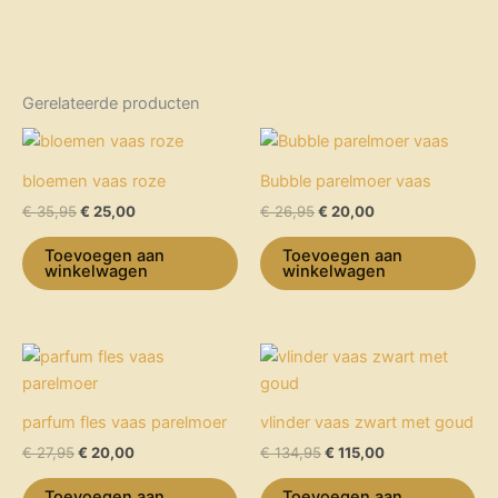
Gerelateerde producten
Oorspronkelijke
Huidige
Oorspronkelijke
Huidige
prijs
prijs
prijs
prijs
was:
is:
was:
is:
bloemen vaas roze
Bubble parelmoer vaas
€ 35,95.
€ 25,00.
€ 26,95.
€ 20,00.
€
35,95
€
25,00
€
26,95
€
20,00
Toevoegen aan
Toevoegen aan
winkelwagen
winkelwagen
Oorspronkelijke
Huidige
Oorspronkelijke
Huidige
prijs
prijs
prijs
prijs
was:
is:
was:
is:
€ 27,95.
€ 20,00.
€ 134,95.
€ 115,00.
parfum fles vaas parelmoer
vlinder vaas zwart met goud
€
27,95
€
20,00
€
134,95
€
115,00
Toevoegen aan
Toevoegen aan