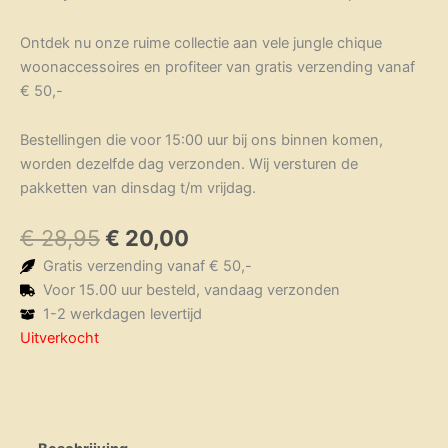
Ontdek nu onze ruime collectie aan vele jungle chique
woonaccessoires en profiteer van gratis verzending vanaf
€ 50,-
Bestellingen die voor 15:00 uur bij ons binnen komen,
worden dezelfde dag verzonden. Wij versturen de
pakketten van dinsdag t/m vrijdag.
Oorspronkelijke
Huidige
€
28,95
€
20,00
prijs
prijs
Gratis verzending vanaf € 50,-
was:
is:
Voor 15.00 uur besteld, vandaag verzonden
€ 28,95.
€ 20,00.
1-2 werkdagen levertijd
Uitverkocht