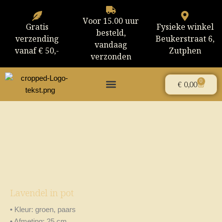
Ga
naar
Voor 15.00 uur
Gratis
Fysieke winkel
de
besteld,
verzending
Beukerstraat 6,
inhoud
vandaag
vanaf € 50,-
Zutphen
verzonden
0
Winke
€
0,00
Lavendel in pot
• Kleur: groen, paars
• Afmeting: 25 cm