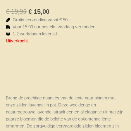
€
19,95
Oorspronkelijke
Huidige
€
15,00
prijs
prijs
Gratis verzending vanaf € 50,-
was:
is:
Voor 15.00 uur besteld, vandaag verzonden
€ 19,95.
€ 15,00.
1-2 werkdagen levertijd
Uitverkocht
Beschrijving
Beoordelingen (0)
Breng de prachtige nuances van de lente naar binnen met
onze zijden lavendel in pot. Deze weelderige en
natuurgetrouwe lavendel straalt een en al elegantie uit met zijn
paarse bloemen die de belofte van de opkomende lente
omarmen. De zorgvuldige vervaardigde zijden bloemen zijn