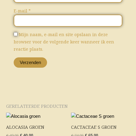
E-mail
*
Mijn naam, e-mail en site opslaan in deze
browser voor de volgende keer wanneer ik een
reactie plaats.
GERELATEERDE PRODUCTEN
Oorspronkelijke
Huidige
Oorspronkelijke
Huidige
prijs
prijs
prijs
prijs
was:
is:
was:
is:
ALOCASIA GROEN
CACTACEAE S GROEN
€ 49,95.
€ 40,00.
€ 74,95.
€ 65,00.
€
49,95
€
74,95
€
40,00
€
65,00