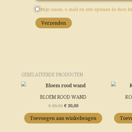
Mijn naam, e-mail en site opslaan in deze b
GERELATEERDE PRODUCTEN
Oorspronkelijke
Huidige
prijs
prijs
was:
is:
BLOEM ROOD WAND
KO
€ 39,95.
€ 30,00.
€
39,95
€
30,00
Toevoegen aan winkelwagen
Toev