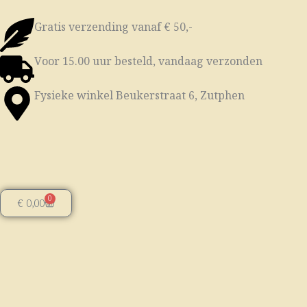
Ga
naar
Gratis verzending vanaf € 50,-
de
Voor 15.00 uur besteld, vandaag verzonden
inhoud
Fysieke winkel Beukerstraat 6, Zutphen
0
Winkelwagen
€
0,00