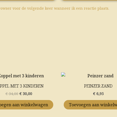
rowser voor de volgende keer wanneer ik een reactie plaats.
Oorspronkelijke
Huidige
prijs
prijs
was:
is:
PPEL MET 3 KINDEREN
PEINZER ZAND
€ 34,00.
€ 30,00.
€
34,00
€
30,00
€
6,95
oegen aan winkelwagen
Toevoegen aan winkel