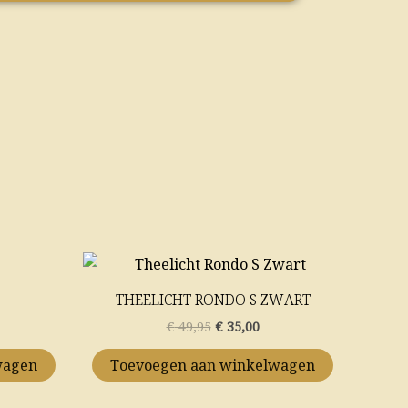
Oorspronkelijke
Huidige
prijs
prijs
was:
is:
THEELICHT RONDO S ZWART
€ 49,95.
€ 35,00.
€
49,95
€
35,00
wagen
Toevoegen aan winkelwagen