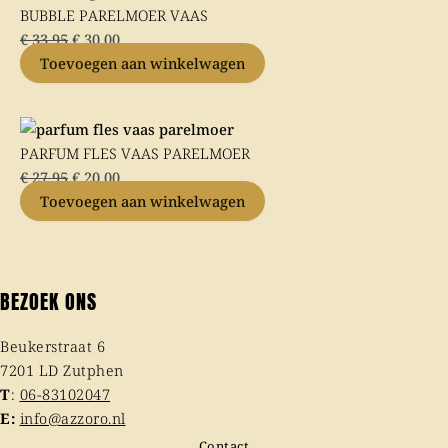
prijs
prijs
BUBBLE PARELMOER VAAS
was:
is:
€
33,95
€
30,00
€ 33,95.
€ 30,00.
Toevoegen aan winkelwagen
Oorspronkelijke
Huidige
prijs
prijs
PARFUM FLES VAAS PARELMOER
was:
is:
€
27,95
€
20,00
€ 27,95.
€ 20,00.
Toevoegen aan winkelwagen
BEZOEK ONS
Beukerstraat 6
7201 LD Zutphen
T
:
06-83102047
E:
info@azzoro.nl
Contact