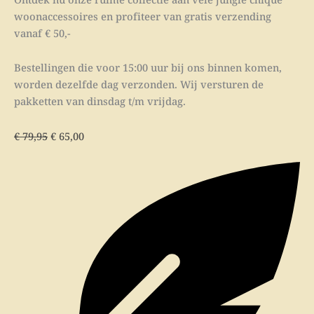
woonaccessoires en profiteer van gratis verzending
vanaf € 50,-
Bestellingen die voor 15:00 uur bij ons binnen komen,
worden dezelfde dag verzonden. Wij versturen de
pakketten van dinsdag t/m vrijdag.
€
79,95
€
65,00