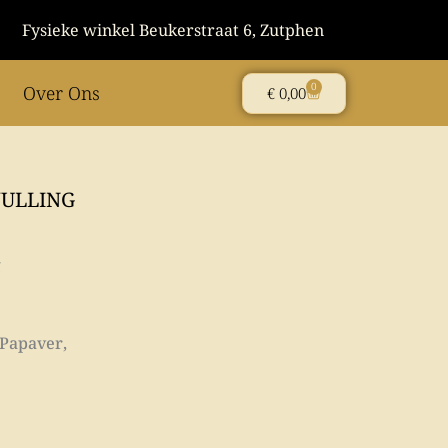
Fysieke winkel Beukerstraat 6, Zutphen
0
Over Ons
Winkelwagen
€
0,00
ULLING
g
 Papaver,