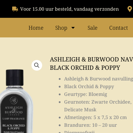
Voor 15.00 uur besteld, vandaag verzonden
Home
Shop
Sale
Contact
ASHLEIGH & BURWOOD NAV
BLACK ORCHID & POPPY
Ashleigh & Burwood navullin
Black Orchid & Poppy
Geurtype: Bloemig
Geurnoten: Zwarte Orchidee,
Delicate Musk
Afmetingen: 5 x 7,5 x 20 cm
Branduren: 10 – 20 uur
Dierproefvrij