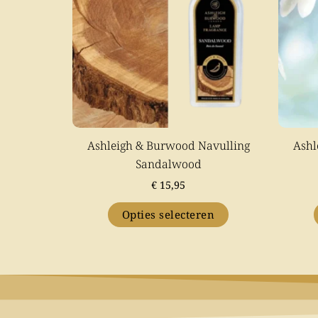
variaties.
Deze
optie
kan
gekozen
worden
op
Ashleigh & Burwood Navulling
Ashl
de
Sandalwood
productpagina
€
15,95
Opties selecteren