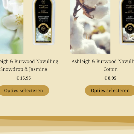
variaties.
variaties.
Deze
Deze
optie
optie
kan
kan
gekozen
gekozen
worden
worden
op
op
eigh & Burwood Navulling
Ashleigh & Burwood Navulli
de
de
Snowdrop & Jasmine
Cotton
productpagina
productpa
€
15,95
€
8,95
Opties selecteren
Opties selecteren