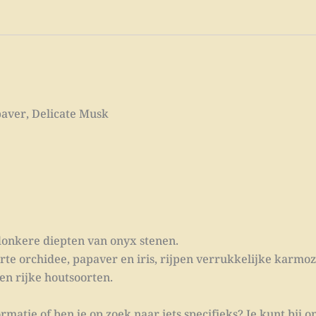
aver, Delicate Musk
donkere diepten van onyx stenen.
 orchidee, papaver en iris, rijpen verrukkelijke karmozij
en rijke houtsoorten.
rmatie of ben je op zoek naar iets specifieks? Je kunt bij on