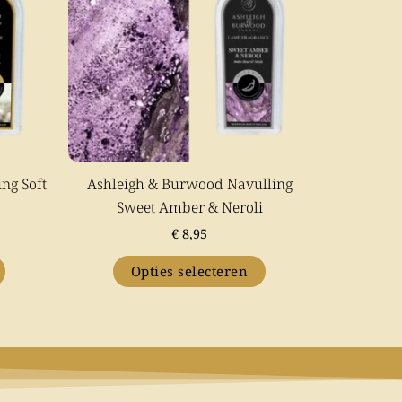
variaties.
Deze
optie
kan
gekozen
worden
op
ng Soft
Ashleigh & Burwood Navulling
de
Sweet Amber & Neroli
gina
productpagina
€
8,95
Opties selecteren