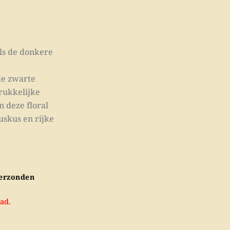
ls de donkere
de zwarte
rrukkelijke
n deze floral
uskus en rijke
verzonden
ad.