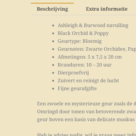
Beschrijving
Extra informatie
Ashleigh & Burwood navulling
Black Orchid & Poppy
Geurtype: Bloemig
Geurnoten: Zwarte Orchidee, Pap
Afmetingen: 5 x 7,5 x 20 cm
Branduren: 10 – 20 uur
Dierproefvrij
Zuivert en reinigt de lucht
Fijne geurafgifte
Een zwoele en mysterieuze geur zoals de 
Omringd door tonen van betoverende zwarte
geur boven een basis van delicate muskus 
Heb je advies nodig, wil je graag meer info