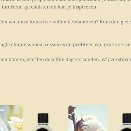
nterieur specialisten en laat je inspireren.
g één van onze items live willen bewonderen? Kom dan gezel
ngle chique woonaccessoires en profiteer van gratis verze
innen komen, worden dezelfde dag verzonden. Wij versturen
Dit
Dit
product
product
heeft
heeft
meerdere
meerdere