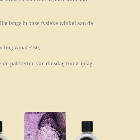
lig langs in onze fysieke winkel aan de
nding vanaf € 50,-
 de pakketten van dinsdag t/m vrijdag.
Dit
product
heeft
meerdere