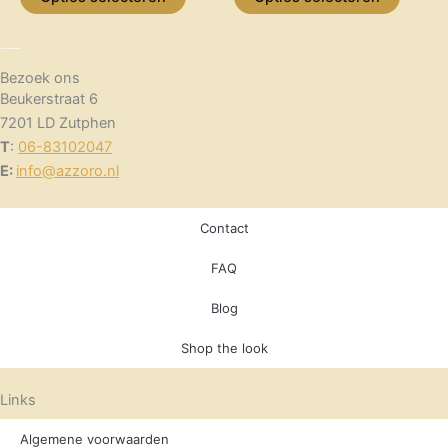
worden
worden
op
op
de
de
Bezoek ons
productpagina
productpagina
Beukerstraat 6
7201 LD Zutphen
T
:
06-83102047
E:
info@azzoro.nl
Contact
FAQ
Blog
Shop the look
Links
Algemene voorwaarden