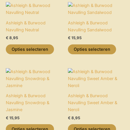
Dit
Dit
product
product
heeft
heeft
Ashleigh & Burwood
Ashleigh & Burwood
meerdere
meerdere
Navulling Neutral
Navulling Sandalwood
variaties.
variaties.
€
8,95
€
15,95
Deze
Deze
optie
optie
Opties selecteren
Opties selecteren
kan
kan
gekozen
gekozen
worden
worden
Dit
Dit
op
op
product
product
de
de
heeft
heeft
productpagina
productpagina
meerdere
meerdere
Ashleigh & Burwood
Ashleigh & Burwood
variaties.
variaties.
Navulling Snowdrop &
Navulling Sweet Amber &
Deze
Deze
Jasmine
Neroli
optie
optie
€
15,95
€
8,95
kan
kan
gekozen
gekozen
Opties selecteren
Opties selecteren