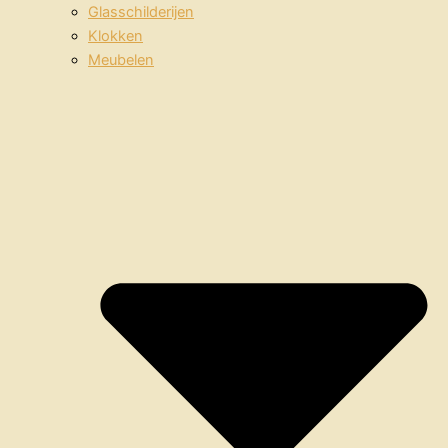
Glasschilderijen
Klokken
Meubelen