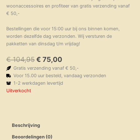
woonaccessoires en profiteer van gratis verzending vanaf
€ 50,-
Bestellingen die voor 15:00 uur bij ons binnen komen,
worden dezelfde dag verzonden. Wij versturen de
pakketten van dinsdag t/m vrijdag!
Oorspronkelijke
Huidige
€
104,95
€
75,00
prijs
prijs
Gratis verzending vanaf € 50,-
was:
is:
Voor 15.00 uur besteld, vandaag verzonden
€ 104,95.
€ 75,00.
1-2 werkdagen levertijd
Uitverkocht
Beschrijving
Beoordelingen (0)