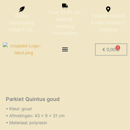
Ga
naar
Voor 15.00 uur
Gratis
Fysieke winkel
de
besteld,
verzending
Beukerstraat 6,
inhoud
vandaag
vanaf € 50,-
Zutphen
verzonden
0
Winke
€
0,00
Parkiet Quintus goud
• Kleur: goud
• Afmetingen: 43 x 9 x 31 cm
• Materiaal: polyresin