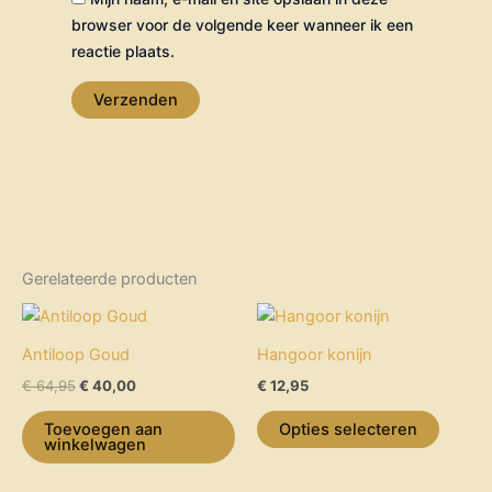
browser voor de volgende keer wanneer ik een
reactie plaats.
Gerelateerde producten
Oorspronkelijke
Huidige
Dit
prijs
prijs
product
was:
is:
Antiloop Goud
Hangoor konijn
€ 64,95.
€ 40,00.
heeft
€
64,95
€
40,00
€
12,95
meerdere
variaties.
Toevoegen aan
Opties selecteren
winkelwagen
Deze
optie