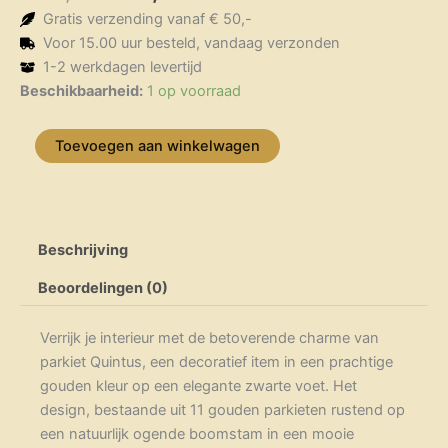
prijs
prijs
Gratis verzending vanaf € 50,-
was:
is:
Voor 15.00 uur besteld, vandaag verzonden
€ 74,95.
€ 45,00.
1-2 werkdagen levertijd
Parkiet
Beschikbaarheid:
1 op voorraad
Quintus
goud
Toevoegen aan winkelwagen
aantal
Beschrijving
Beoordelingen (0)
Verrijk je interieur met de betoverende charme van
parkiet Quintus, een decoratief item in een prachtige
gouden kleur op een elegante zwarte voet. Het
design, bestaande uit 11 gouden parkieten rustend op
een natuurlijk ogende boomstam in een mooie