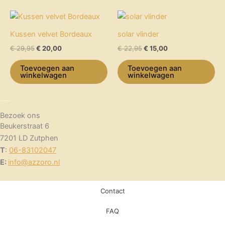
kan
Oorspronkelijke
Huidige
Oorspronkelijke
Huidige
gekozen
prijs
prijs
prijs
prijs
worden
was:
is:
was:
is:
Kussen velvet Bordeaux
solar vlinder
op
€ 29,95.
€ 20,00.
€ 22,95.
€ 15,00.
€
29,95
€
20,00
€
22,95
€
15,00
de
productpagina
Toevoegen aan
Toevoegen aan
winkelwagen
winkelwagen
Bezoek ons
Beukerstraat 6
7201 LD Zutphen
T
:
06-83102047
E:
info@azzoro.nl
Contact
FAQ